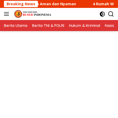
Langsung
an Nyaman
Breaking News
4 Rumah Warga di Sungai Guntung Kateman 
ke
konten
Berita Utama
Berita TNI & POLRI
Hukum & Kriminal
Nasion