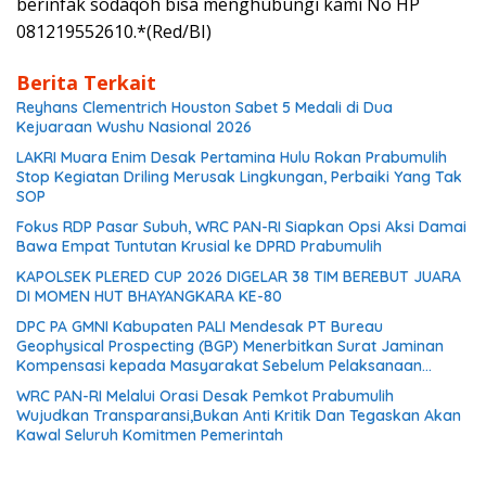
berinfak sodaqoh bisa menghubungi kami No HP
081219552610.*(Red/BI)
Berita Terkait
Reyhans Clementrich Houston Sabet 5 Medali di Dua
Kejuaraan Wushu Nasional 2026
LAKRI Muara Enim Desak Pertamina Hulu Rokan Prabumulih
Stop Kegiatan Driling Merusak Lingkungan, Perbaiki Yang Tak
SOP
Fokus RDP Pasar Subuh, WRC PAN-RI Siapkan Opsi Aksi Damai
Bawa Empat Tuntutan Krusial ke DPRD Prabumulih
KAPOLSEK PLERED CUP 2026 DIGELAR 38 TIM BEREBUT JUARA
DI MOMEN HUT BHAYANGKARA KE-80
DPC PA GMNI Kabupaten PALI Mendesak PT Bureau
Geophysical Prospecting (BGP) Menerbitkan Surat Jaminan
Kompensasi kepada Masyarakat Sebelum Pelaksanaan
Survei Seismik 3D PEONY
WRC PAN-RI Melalui Orasi Desak Pemkot Prabumulih
Wujudkan Transparansi,Bukan Anti Kritik Dan Tegaskan Akan
Kawal Seluruh Komitmen Pemerintah