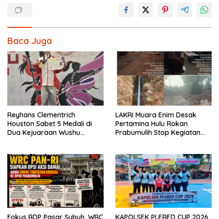
Baca Juga
Reyhans Clementrich
LAKRI Muara Enim Desak
Houston Sabet 5 Medali di
Pertamina Hulu Rokan
Dua Kejuaraan Wushu
Prabumulih Stop Kegiatan
Nasional 2026
Driling Merusak Lingkungan,
Perbaiki Yang Tak SOP
Fokus RDP Pasar Subuh, WRC
KAPOLSEK PLERED CUP 2026