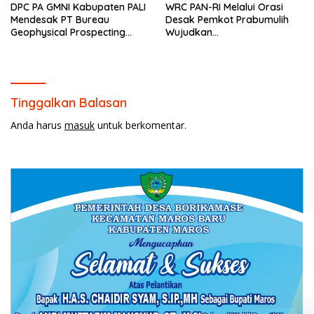
DPC PA GMNI Kabupaten PALI
WRC PAN-RI Melalui Orasi
Mendesak PT Bureau
Desak Pemkot Prabumulih
Geophysical Prospecting
Wujudkan
(BGP) Menerbitkan Surat
Transparansi,Bukan Anti
Jaminan Kompensasi
Kritik Dan Tegaskan Akan
kepada Masyarakat
Kawal Seluruh Komitmen
Sebelum Pelaksanaan Survei
Pemerintah
Seismik 3D PEONY
Tinggalkan Balasan
Anda harus
masuk
untuk berkomentar.