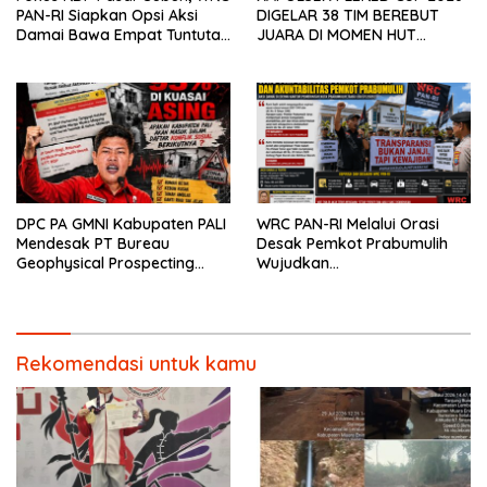
PAN-RI Siapkan Opsi Aksi
DIGELAR 38 TIM BEREBUT
Damai Bawa Empat Tuntutan
JUARA DI MOMEN HUT
Krusial ke DPRD Prabumulih
BHAYANGKARA KE-80
DPC PA GMNI Kabupaten PALI
WRC PAN-RI Melalui Orasi
Mendesak PT Bureau
Desak Pemkot Prabumulih
Geophysical Prospecting
Wujudkan
(BGP) Menerbitkan Surat
Transparansi,Bukan Anti
Jaminan Kompensasi
Kritik Dan Tegaskan Akan
kepada Masyarakat
Kawal Seluruh Komitmen
Sebelum Pelaksanaan Survei
Pemerintah
Seismik 3D PEONY
Rekomendasi untuk kamu