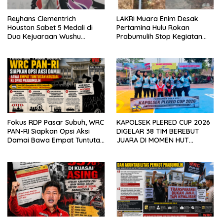
Reyhans Clementrich
LAKRI Muara Enim Desak
Houston Sabet 5 Medali di
Pertamina Hulu Rokan
Dua Kejuaraan Wushu
Prabumulih Stop Kegiatan
Nasional 2026
Driling Merusak Lingkungan,
Perbaiki Yang Tak SOP
Fokus RDP Pasar Subuh, WRC
KAPOLSEK PLERED CUP 2026
PAN-RI Siapkan Opsi Aksi
DIGELAR 38 TIM BEREBUT
Damai Bawa Empat Tuntutan
JUARA DI MOMEN HUT
Krusial ke DPRD Prabumulih
BHAYANGKARA KE-80