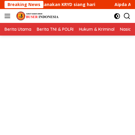
Langsung
 siang hari
Breaking News
Aipda Ade Mulyana Bhabinkamtibmas De
ke
konten
Berita Utama
Berita TNI & POLRI
Hukum & Kriminal
Nasion