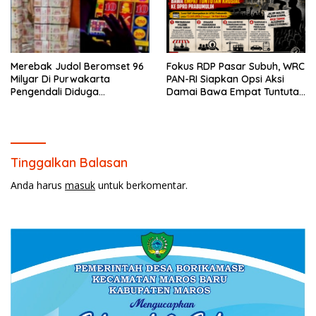
Merebak Judol Beromset 96
Fokus RDP Pasar Subuh, WRC
Milyar Di Purwakarta
PAN-RI Siapkan Opsi Aksi
Pengendali Diduga
Damai Bawa Empat Tuntutan
Menghilang Ke Vietnam
Krusial ke DPRD Prabumulih
Tinggalkan Balasan
Anda harus
masuk
untuk berkomentar.