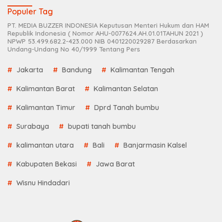
Populer Tag
PT. MEDIA BUZZER INDONESIA Keputusan Menteri Hukum dan HAM
Republik Indonesia ( Nomor AHU-0077624.AH.01.01TAHUN 2021 )
NPWP 53.499.682.2-423.000 NIB 0401220029287 Berdasarkan
Undang-Undang No 40/1999 Tentang Pers
Jakarta
Bandung
Kalimantan Tengah
Kalimantan Barat
Kalimantan Selatan
Kalimantan Timur
Dprd Tanah bumbu
Surabaya
bupati tanah bumbu
kalimantan utara
Bali
Banjarmasin Kalsel
Kabupaten Bekasi
Jawa Barat
Wisnu Hindadari