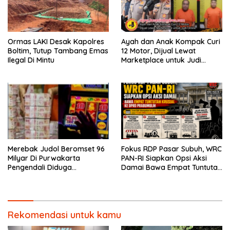
Ormas LAKI Desak Kapolres
Ayah dan Anak Kompak Curi
Boltim, Tutup Tambang Emas
12 Motor, Dijual Lewat
Ilegal Di Mintu
Marketplace untuk Judi
Online
Merebak Judol Beromset 96
Fokus RDP Pasar Subuh, WRC
Milyar Di Purwakarta
PAN-RI Siapkan Opsi Aksi
Pengendali Diduga
Damai Bawa Empat Tuntutan
Menghilang Ke Vietnam
Krusial ke DPRD Prabumulih
Rekomendasi untuk kamu