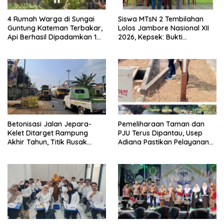
4 Rumah Warga di Sungai
Siswa MTsN 2 Tembilahan
Guntung Kateman Terbakar,
Lolos Jambore Nasional XII
Api Berhasil Dipadamkan 1
2026, Kepsek: Bukti
Jam
Pembinaan Pramuka
Berkelanjutan
Betonisasi Jalan Jepara-
Pemeliharaan Taman dan
Kelet Ditarget Rampung
PJU Terus Dipantau, Usep
Akhir Tahun, Titik Rusak
Adiana Pastikan Pelayanan
Parah di Sekuro Jadi
Optimal
Prioritas