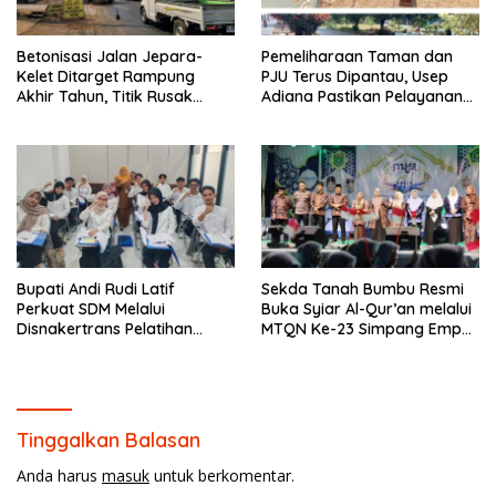
Betonisasi Jalan Jepara-
Pemeliharaan Taman dan
Kelet Ditarget Rampung
PJU Terus Dipantau, Usep
Akhir Tahun, Titik Rusak
Adiana Pastikan Pelayanan
Parah di Sekuro Jadi
Optimal
Prioritas
Bupati Andi Rudi Latif
Sekda Tanah Bumbu Resmi
Perkuat SDM Melalui
Buka Syiar Al-Qur’an melalui
Disnakertrans Pelatihan
MTQN Ke-23 Simpang Empat
Desain Grafis dan
Batulicin.
Barbershop.
Tinggalkan Balasan
Anda harus
masuk
untuk berkomentar.