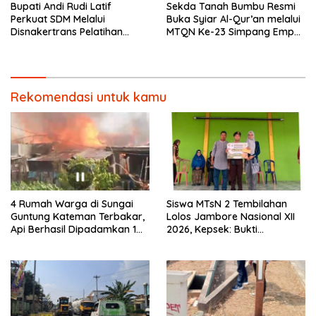
Bupati Andi Rudi Latif
Sekda Tanah Bumbu Resmi
Perkuat SDM Melalui
Buka Syiar Al-Qur’an melalui
Disnakertrans Pelatihan
MTQN Ke-23 Simpang Empat
Desain Grafis dan
Batulicin.
Barbershop.
Rekomendasi untuk kamu
4 Rumah Warga di Sungai
Siswa MTsN 2 Tembilahan
Guntung Kateman Terbakar,
Lolos Jambore Nasional XII
Api Berhasil Dipadamkan 1
2026, Kepsek: Bukti
Jam
Pembinaan Pramuka
Berkelanjutan