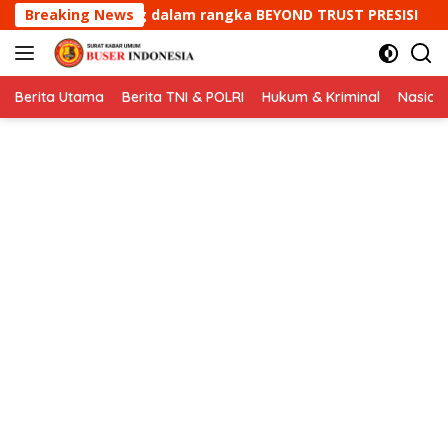
Langsung
angka BEYOND TRUST PRESISI
Breaking News
Bripka Yuyun Yuwana sa
ke
konten
Berita Utama
Berita TNI & POLRI
Hukum & Kriminal
Nasion