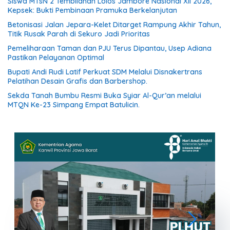
Siswa MTsN 2 Tembilahan Lolos Jambore Nasional XII 2026,
Kepsek: Bukti Pembinaan Pramuka Berkelanjutan
Betonisasi Jalan Jepara-Kelet Ditarget Rampung Akhir Tahun,
Titik Rusak Parah di Sekuro Jadi Prioritas
Pemeliharaan Taman dan PJU Terus Dipantau, Usep Adiana
Pastikan Pelayanan Optimal
Bupati Andi Rudi Latif Perkuat SDM Melalui Disnakertrans
Pelatihan Desain Grafis dan Barbershop.
Sekda Tanah Bumbu Resmi Buka Syiar Al-Qur’an melalui
MTQN Ke-23 Simpang Empat Batulicin.