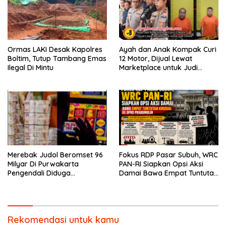
Ormas LAKI Desak Kapolres
Ayah dan Anak Kompak Curi
Boltim, Tutup Tambang Emas
12 Motor, Dijual Lewat
Ilegal Di Mintu
Marketplace untuk Judi
Online
Merebak Judol Beromset 96
Fokus RDP Pasar Subuh, WRC
Milyar Di Purwakarta
PAN-RI Siapkan Opsi Aksi
Pengendali Diduga
Damai Bawa Empat Tuntutan
Menghilang Ke Vietnam
Krusial ke DPRD Prabumulih
Rekomendasi untuk kamu