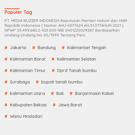
Populer Tag
PT. MEDIA BUZZER INDONESIA Keputusan Menteri Hukum dan HAM
Republik Indonesia ( Nomor AHU-0077624.AH.01.01TAHUN 2021 )
NPWP 53.499.682.2-423.000 NIB 0401220029287 Berdasarkan
Undang-Undang No 40/1999 Tentang Pers
Jakarta
Bandung
Kalimantan Tengah
Kalimantan Barat
Kalimantan Selatan
Kalimantan Timur
Dprd Tanah bumbu
Surabaya
bupati tanah bumbu
kalimantan utara
Bali
Banjarmasin Kalsel
Kabupaten Bekasi
Jawa Barat
Wisnu Hindadari