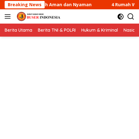
Langsung
an Nyaman
Breaking News
4 Rumah Warga di Sungai Guntung Kateman
ke
konten
Berita Utama
Berita TNI & POLRI
Hukum & Kriminal
Nasion