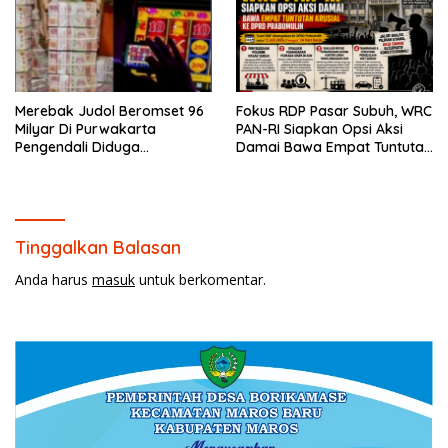
Merebak Judol Beromset 96
Fokus RDP Pasar Subuh, WRC
Milyar Di Purwakarta
PAN-RI Siapkan Opsi Aksi
Pengendali Diduga
Damai Bawa Empat Tuntutan
Menghilang Ke Vietnam
Krusial ke DPRD Prabumulih
Tinggalkan Balasan
Anda harus
masuk
untuk berkomentar.