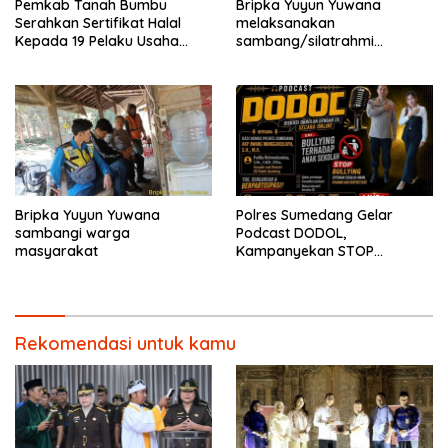
Pemkab Tanah Bumbu
Bripka Yuyun Yuwana
Serahkan Sertifikat Halal
melaksanakan
Kepada 19 Pelaku Usaha
sambang/silatrahmi
Mikro.
Kamtibmas dan dumas
keliling dalam rangka
BEYOND TRUST PRESISI
Bripka Yuyun Yuwana
Polres Sumedang Gelar
sambangi warga
Podcast DODOL,
masyarakat
Kampanyekan STOP
BULLYING untuk Wujudkan
Sekolah Aman dan Nyaman
Rekomendasi untuk kamu