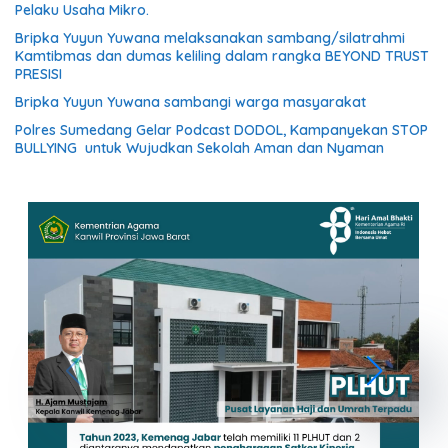
Pelaku Usaha Mikro.
Bripka Yuyun Yuwana melaksanakan sambang/silatrahmi
Kamtibmas dan dumas keliling dalam rangka BEYOND TRUST
PRESISI
Bripka Yuyun Yuwana sambangi warga masyarakat
Polres Sumedang Gelar Podcast DODOL, Kampanyekan STOP
BULLYING untuk Wujudkan Sekolah Aman dan Nyaman