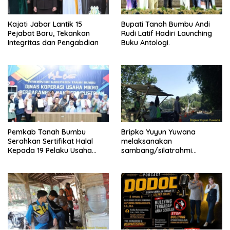
Kajati Jabar Lantik 15
Bupati Tanah Bumbu Andi
Pejabat Baru, Tekankan
Rudi Latif Hadiri Launching
Integritas dan Pengabdian
Buku Antologi.
Pemkab Tanah Bumbu
Bripka Yuyun Yuwana
Serahkan Sertifikat Halal
melaksanakan
Kepada 19 Pelaku Usaha
sambang/silatrahmi
Mikro.
Kamtibmas dan dumas
keliling dalam rangka
BEYOND TRUST PRESISI