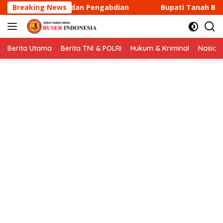
Langsung
n Pengabdian
Breaking News
Bupati Tanah Bumbu Andi Rudi Latif Hadi
ke
konten
Berita Utama
Berita TNI & POLRI
Hukum & Kriminal
Nasion