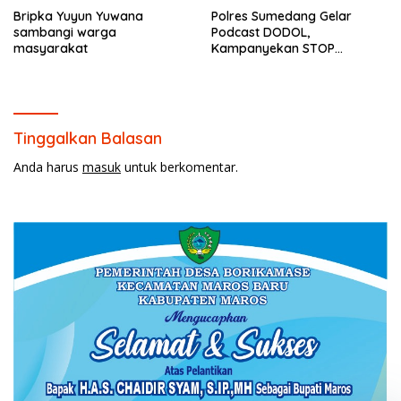
Bripka Yuyun Yuwana
Polres Sumedang Gelar
sambangi warga
Podcast DODOL,
masyarakat
Kampanyekan STOP
BULLYING untuk Wujudkan
Sekolah Aman dan Nyaman
Tinggalkan Balasan
Anda harus
masuk
untuk berkomentar.