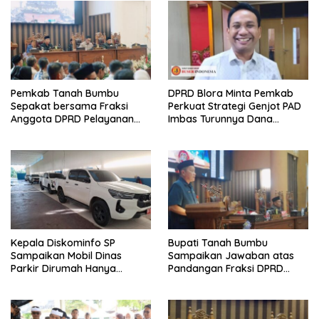
Pemkab Tanah Bumbu
DPRD Blora Minta Pemkab
Sepakat bersama Fraksi
Perkuat Strategi Genjot PAD
Anggota DPRD Pelayanan
Imbas Turunnya Dana
Perizinan Berbasis Digital
Transfer 2026
Kepala Diskominfo SP
Bupati Tanah Bumbu
Sampaikan Mobil Dinas
Sampaikan Jawaban atas
Parkir Dirumah Hanya
Pandangan Fraksi DPRD
Bersifat Sementara
Terkait RAPBD 2026