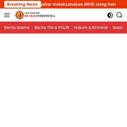
Langsung
elaksanakan KRYD siang hari
Breaking News
Aipda Ade Mulyana Bha
ke
konten
Berita Utama
Berita TNI & POLRI
Hukum & Kriminal
Nasion