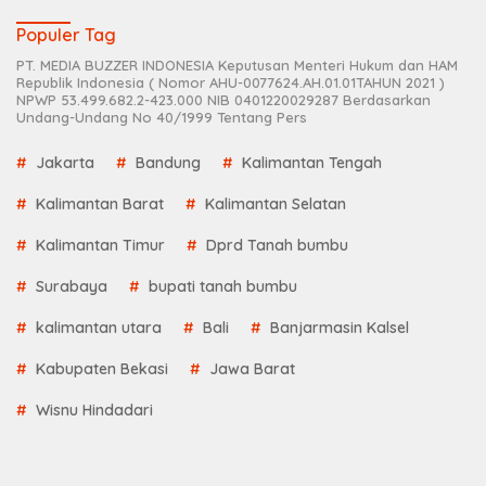
Populer Tag
PT. MEDIA BUZZER INDONESIA Keputusan Menteri Hukum dan HAM
Republik Indonesia ( Nomor AHU-0077624.AH.01.01TAHUN 2021 )
NPWP 53.499.682.2-423.000 NIB 0401220029287 Berdasarkan
Undang-Undang No 40/1999 Tentang Pers
Jakarta
Bandung
Kalimantan Tengah
Kalimantan Barat
Kalimantan Selatan
Kalimantan Timur
Dprd Tanah bumbu
Surabaya
bupati tanah bumbu
kalimantan utara
Bali
Banjarmasin Kalsel
Kabupaten Bekasi
Jawa Barat
Wisnu Hindadari