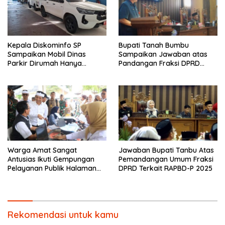
Kepala Diskominfo SP
Bupati Tanah Bumbu
Sampaikan Mobil Dinas
Sampaikan Jawaban atas
Parkir Dirumah Hanya
Pandangan Fraksi DPRD
Bersifat Sementara
Terkait RAPBD 2026
Warga Amat Sangat
Jawaban Bupati Tanbu Atas
Antusias Ikuti Gempungan
Pemandangan Umum Fraksi
Pelayanan Publik Halaman
DPRD Terkait RAPBD-P 2025
Lapang Desa Plered
Rekomendasi untuk kamu