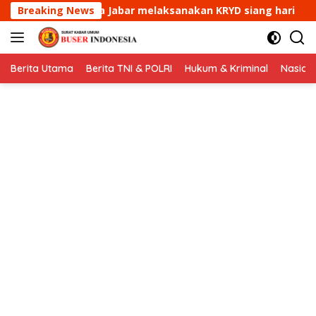
Langsung
aksanakan KRYD siang hari
Breaking News
Aipda Ade Mulyana Bhabi
ke
konten
Berita Utama
Berita TNI & POLRI
Hukum & Kriminal
Nasion