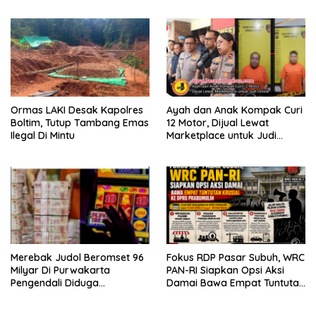
Ormas LAKI Desak Kapolres
Ayah dan Anak Kompak Curi
Boltim, Tutup Tambang Emas
12 Motor, Dijual Lewat
Ilegal Di Mintu
Marketplace untuk Judi
Online
Merebak Judol Beromset 96
Fokus RDP Pasar Subuh, WRC
Milyar Di Purwakarta
PAN-RI Siapkan Opsi Aksi
Pengendali Diduga
Damai Bawa Empat Tuntutan
Menghilang Ke Vietnam
Krusial ke DPRD Prabumulih