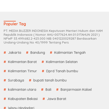
Populer Tag
PT. MEDIA BUZZER INDONESIA Keputusan Menteri Hukum dan HAM
Republik Indonesia ( Nomor AHU-0077624.AH.01.01TAHUN 2021 )
NPWP 53.499.682.2-423.000 NIB 0401220029287 Berdasarkan
Undang-Undang No 40/1999 Tentang Pers
Jakarta
Bandung
Kalimantan Tengah
Kalimantan Barat
Kalimantan Selatan
Kalimantan Timur
Dprd Tanah bumbu
Surabaya
bupati tanah bumbu
kalimantan utara
Bali
Banjarmasin Kalsel
Kabupaten Bekasi
Jawa Barat
Wisnu Hindadari