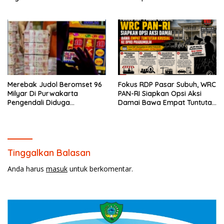
Online
Merebak Judol Beromset 96
Fokus RDP Pasar Subuh, WRC
Milyar Di Purwakarta
PAN-RI Siapkan Opsi Aksi
Pengendali Diduga
Damai Bawa Empat Tuntutan
Menghilang Ke Vietnam
Krusial ke DPRD Prabumulih
Tinggalkan Balasan
Anda harus
masuk
untuk berkomentar.