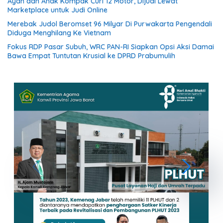
Ayah dan Anak Kompak Curi 12 Motor, Dijual Lewat
Marketplace untuk Judi Online
Merebak Judol Beromset 96 Milyar Di Purwakarta Pengendali
Diduga Menghilang Ke Vietnam
Fokus RDP Pasar Subuh, WRC PAN-RI Siapkan Opsi Aksi Damai
Bawa Empat Tuntutan Krusial ke DPRD Prabumulih