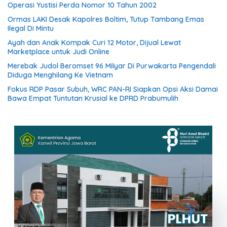
Operasi Yustisi Perda Nomor 10 Tahun 2002
Ormas LAKI Desak Kapolres Boltim, Tutup Tambang Emas
Ilegal Di Mintu
Ayah dan Anak Kompak Curi 12 Motor, Dijual Lewat
Marketplace untuk Judi Online
Merebak Judol Beromset 96 Milyar Di Purwakarta Pengendali
Diduga Menghilang Ke Vietnam
Fokus RDP Pasar Subuh, WRC PAN-RI Siapkan Opsi Aksi Damai
Bawa Empat Tuntutan Krusial ke DPRD Prabumulih