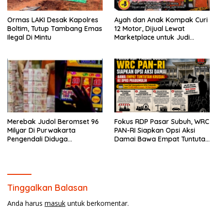
Ormas LAKI Desak Kapolres
Ayah dan Anak Kompak Curi
Boltim, Tutup Tambang Emas
12 Motor, Dijual Lewat
Ilegal Di Mintu
Marketplace untuk Judi
Online
Merebak Judol Beromset 96
Fokus RDP Pasar Subuh, WRC
Milyar Di Purwakarta
PAN-RI Siapkan Opsi Aksi
Pengendali Diduga
Damai Bawa Empat Tuntutan
Menghilang Ke Vietnam
Krusial ke DPRD Prabumulih
Tinggalkan Balasan
Anda harus
masuk
untuk berkomentar.