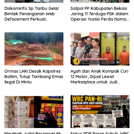
Diskominfo Sp Tanbu Gelar
Satpol PP Kabupaten Bekasi
Bimtek Penanganan Web
Jaring 11 Terduga PSK dalam
Defacement Perkuat
Operasi Yustisi Perda Nomor
Keamanan Siber.
10 Tahun 2002
Ormas LAKI Desak Kapolres
Ayah dan Anak Kompak Curi
Boltim, Tutup Tambang Emas
12 Motor, Dijual Lewat
Ilegal Di Mintu
Marketplace untuk Judi
Online
Merebak Judol Beromset 96
Fokus RDP Pasar Subuh, WRC