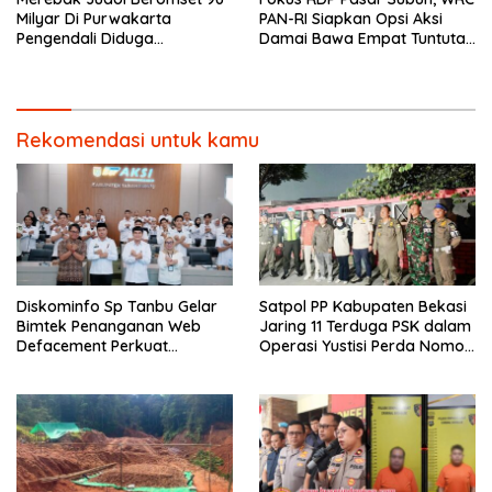
Milyar Di Purwakarta
PAN-RI Siapkan Opsi Aksi
Pengendali Diduga
Damai Bawa Empat Tuntutan
Menghilang Ke Vietnam
Krusial ke DPRD Prabumulih
Rekomendasi untuk kamu
Diskominfo Sp Tanbu Gelar
Satpol PP Kabupaten Bekasi
Bimtek Penanganan Web
Jaring 11 Terduga PSK dalam
Defacement Perkuat
Operasi Yustisi Perda Nomor
Keamanan Siber.
10 Tahun 2002