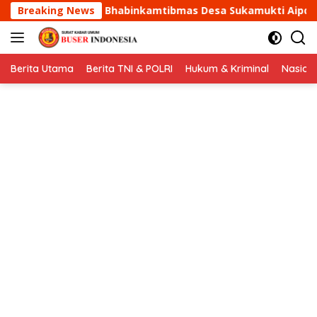
Langsung
tibmas Desa Sukamukti Aipda Agus Sukmana Laksanakan Sila
Breaking News
ke
konten
Berita Utama
Berita TNI & POLRI
Hukum & Kriminal
Nasion