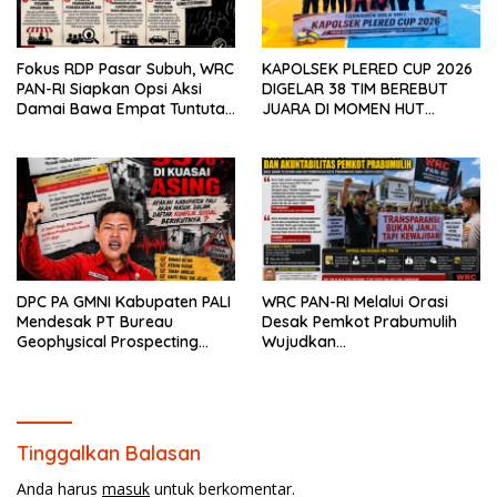
Fokus RDP Pasar Subuh, WRC
KAPOLSEK PLERED CUP 2026
PAN-RI Siapkan Opsi Aksi
DIGELAR 38 TIM BEREBUT
Damai Bawa Empat Tuntutan
JUARA DI MOMEN HUT
Krusial ke DPRD Prabumulih
BHAYANGKARA KE-80
DPC PA GMNI Kabupaten PALI
WRC PAN-RI Melalui Orasi
Mendesak PT Bureau
Desak Pemkot Prabumulih
Geophysical Prospecting
Wujudkan
(BGP) Menerbitkan Surat
Transparansi,Bukan Anti
Jaminan Kompensasi
Kritik Dan Tegaskan Akan
kepada Masyarakat
Kawal Seluruh Komitmen
Sebelum Pelaksanaan Survei
Pemerintah
Seismik 3D PEONY
Tinggalkan Balasan
Anda harus
masuk
untuk berkomentar.