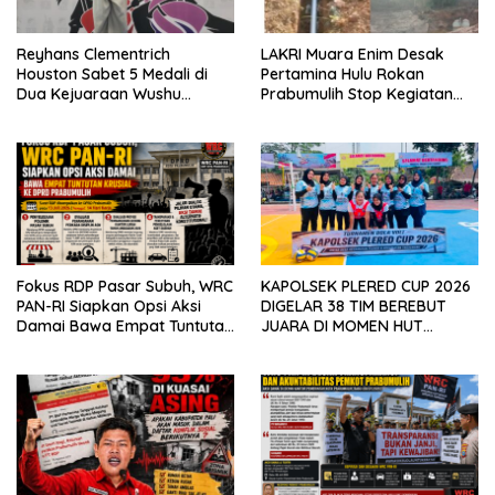
Reyhans Clementrich
LAKRI Muara Enim Desak
Houston Sabet 5 Medali di
Pertamina Hulu Rokan
Dua Kejuaraan Wushu
Prabumulih Stop Kegiatan
Nasional 2026
Driling Merusak Lingkungan,
Perbaiki Yang Tak SOP
Fokus RDP Pasar Subuh, WRC
KAPOLSEK PLERED CUP 2026
PAN-RI Siapkan Opsi Aksi
DIGELAR 38 TIM BEREBUT
Damai Bawa Empat Tuntutan
JUARA DI MOMEN HUT
Krusial ke DPRD Prabumulih
BHAYANGKARA KE-80