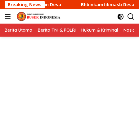
Langsung
Breaking News
Bhbinkamtibmasb Desa Sukamantri Sambang dan Koordin
ke
konten
Berita Utama
Berita TNI & POLRI
Hukum & Kriminal
Nasion