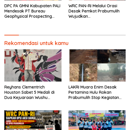
DPC PA GMNI Kabupaten PALI
WRC PAN-RI Melalui Orasi
Mendesak PT Bureau
Desak Pemkot Prabumulih
Geophysical Prospecting
Wujudkan
(BGP) Menerbitkan Surat
Transparansi,Bukan Anti
Jaminan Kompensasi
Kritik Dan Tegaskan Akan
kepada Masyarakat
Kawal Seluruh Komitmen
Sebelum Pelaksanaan Survei
Pemerintah
Seismik 3D PEONY
Rekomendasi untuk kamu
Reyhans Clementrich
LAKRI Muara Enim Desak
Houston Sabet 5 Medali di
Pertamina Hulu Rokan
Dua Kejuaraan Wushu
Prabumulih Stop Kegiatan
Nasional 2026
Driling Merusak Lingkungan,
Perbaiki Yang Tak SOP