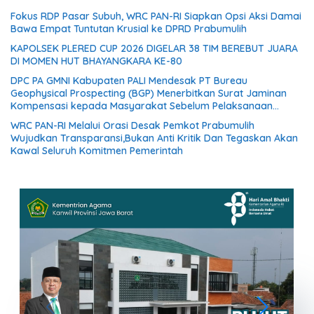
Fokus RDP Pasar Subuh, WRC PAN-RI Siapkan Opsi Aksi Damai
Bawa Empat Tuntutan Krusial ke DPRD Prabumulih
KAPOLSEK PLERED CUP 2026 DIGELAR 38 TIM BEREBUT JUARA
DI MOMEN HUT BHAYANGKARA KE-80
DPC PA GMNI Kabupaten PALI Mendesak PT Bureau
Geophysical Prospecting (BGP) Menerbitkan Surat Jaminan
Kompensasi kepada Masyarakat Sebelum Pelaksanaan
Survei Seismik 3D PEONY
WRC PAN-RI Melalui Orasi Desak Pemkot Prabumulih
Wujudkan Transparansi,Bukan Anti Kritik Dan Tegaskan Akan
Kawal Seluruh Komitmen Pemerintah