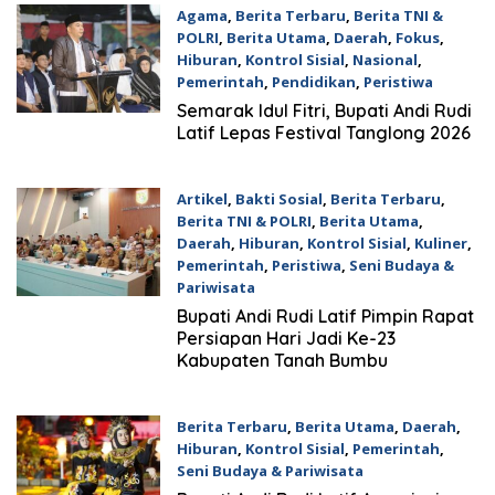
Agama
,
Berita Terbaru
,
Berita TNI &
POLRI
,
Berita Utama
,
Daerah
,
Fokus
,
Hiburan
,
Kontrol Sisial
,
Nasional
,
Pemerintah
,
Pendidikan
,
Peristiwa
23 Maret 2026
Semarak Idul Fitri, Bupati Andi Rudi
Latif Lepas Festival Tanglong 2026
Artikel
,
Bakti Sosial
,
Berita Terbaru
,
Berita TNI & POLRI
,
Berita Utama
,
Daerah
,
Hiburan
,
Kontrol Sisial
,
Kuliner
,
Pemerintah
,
Peristiwa
,
Seni Budaya &
Pariwisata
6 Maret 2026
Bupati Andi Rudi Latif Pimpin Rapat
Persiapan Hari Jadi Ke-23
Kabupaten Tanah Bumbu
Berita Terbaru
,
Berita Utama
,
Daerah
,
Hiburan
,
Kontrol Sisial
,
Pemerintah
,
Seni Budaya & Pariwisata