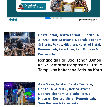
Bakti Sosial
,
Berita Terbaru
,
Berita TNI
& POLRI
,
Berita Utama
,
Daerah
,
Ekonomi
& Bisnis
,
Fokus
,
Hiburan
,
Kontrol Sisial
,
Pemerintah
,
Peristiwa
,
Seni Budaya &
Pariwisata
24 April 2026
Rangkaian Hari Jadi Tanah Bumbu
ke-23 Semarak Mappanre Ri Tasi’e
Tampilkan beberapa Artis ibu Kota.
Aksi Masa
,
Artikel
,
Berita Terbaru
,
Berita TNI & POLRI
,
Berita Utama
,
Daerah
,
Ekonomi & Bisnis
,
Fokus
,
Hiburan
,
Kontrol Sisial
,
Pemerintah
,
Seni Budaya & Pariwisata