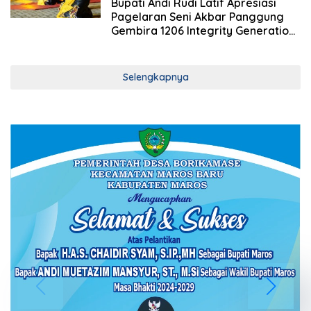
7 Februari 2026
Bupati Andi Rudi Latif Apresiasi
Pagelaran Seni Akbar Panggung
Gembira 1206 Integrity Generation
Tahun 2026
Selengkapnya