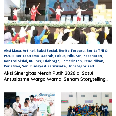
Aksi Masa
,
Artikel
,
Bakti Sosial
,
Berita Terbaru
,
Berita TNI &
POLRI
,
Berita Utama
,
Daerah
,
Fokus
,
Hiburan
,
Kesehatan
,
Kontrol Sisial
,
Kuliner
,
Olahraga
,
Pemerintah
,
Pendidikan
,
Peristiwa
,
Seni Budaya & Pariwisata
,
Uncategorized
18 Juli 2026
Aksi Sinergitas Merah Putih 2026 di Satui
Antusiasme Warga Warnai Senam Storytelling
dan Layanan Publik.