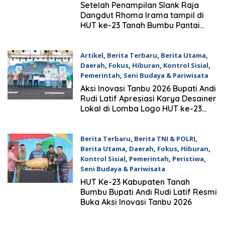
24 April 2026
Setelah Penampilan Slank Raja
Dangdut Rhoma Irama tampil di
HUT ke-23 Tanah Bumbu Pantai
Pagatan.
Artikel
,
Berita Terbaru
,
Berita Utama
,
Daerah
,
Fokus
,
Hiburan
,
Kontrol Sisial
,
Pemerintah
,
Seni Budaya & Pariwisata
5 April 2026
Aksi Inovasi Tanbu 2026 Bupati Andi
Rudi Latif Apresiasi Karya Desainer
Lokal di Lomba Logo HUT ke-23
Tanah Bumbu
Berita Terbaru
,
Berita TNI & POLRI
,
Berita Utama
,
Daerah
,
Fokus
,
Hiburan
,
Kontrol Sisial
,
Pemerintah
,
Peristiwa
,
Seni Budaya & Pariwisata
5 April 2026
HUT Ke-23 Kabupaten Tanah
Bumbu Bupati Andi Rudi Latif Resmi
Buka Aksi Inovasi Tanbu 2026