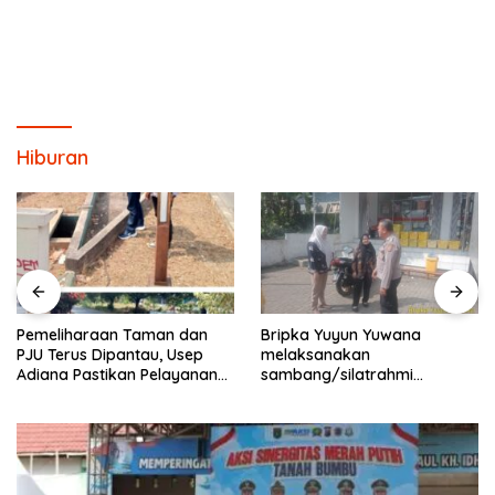
Hiburan
Pemeliharaan Taman dan
Bripka Yuyun Yuwana
PJU Terus Dipantau, Usep
melaksanakan
Adiana Pastikan Pelayanan
sambang/silatrahmi
Optimal
Kamtibmas dan dumas
keliling dalam rangka
BEYOND TRUST PRESISI