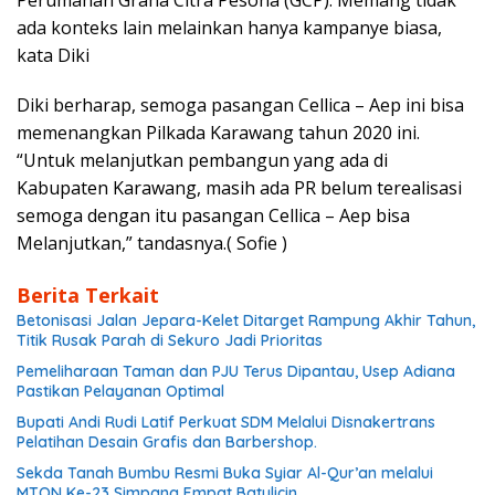
Perumahan Graha Citra Pesona (GCP). Memang tidak
ada konteks lain melainkan hanya kampanye biasa,
kata Diki
Diki berharap, semoga pasangan Cellica – Aep ini bisa
memenangkan Pilkada Karawang tahun 2020 ini.
“Untuk melanjutkan pembangun yang ada di
Kabupaten Karawang, masih ada PR belum terealisasi
semoga dengan itu pasangan Cellica – Aep bisa
Melanjutkan,” tandasnya.( Sofie )
Berita Terkait
Betonisasi Jalan Jepara-Kelet Ditarget Rampung Akhir Tahun,
Titik Rusak Parah di Sekuro Jadi Prioritas
Pemeliharaan Taman dan PJU Terus Dipantau, Usep Adiana
Pastikan Pelayanan Optimal
Bupati Andi Rudi Latif Perkuat SDM Melalui Disnakertrans
Pelatihan Desain Grafis dan Barbershop.
Sekda Tanah Bumbu Resmi Buka Syiar Al-Qur’an melalui
MTQN Ke-23 Simpang Empat Batulicin.