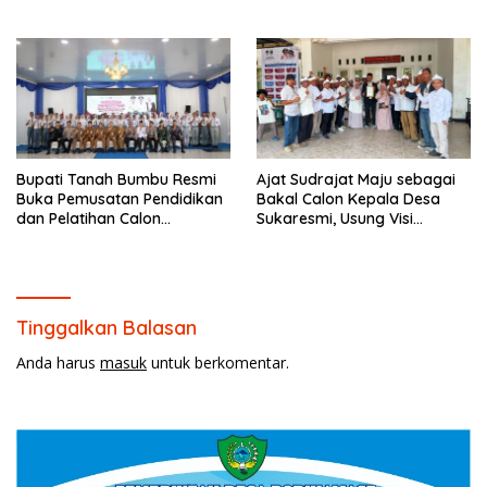
Desain Grafis dan
Batulicin.
Barbershop.
Bupati Tanah Bumbu Resmi
Ajat Sudrajat Maju sebagai
Buka Pemusatan Pendidikan
Bakal Calon Kepala Desa
dan Pelatihan Calon
Sukaresmi, Usung Visi
Paskibraka 2026.
Pembangunan dan
Pemberdayaan Masyarakat
Tinggalkan Balasan
Anda harus
masuk
untuk berkomentar.