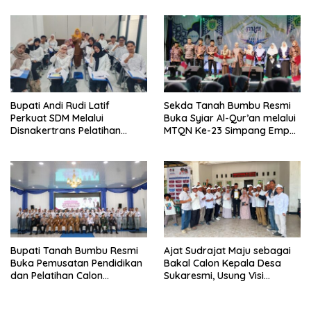
Prioritas
Bupati Andi Rudi Latif
Sekda Tanah Bumbu Resmi
Perkuat SDM Melalui
Buka Syiar Al-Qur’an melalui
Disnakertrans Pelatihan
MTQN Ke-23 Simpang Empat
Desain Grafis dan
Batulicin.
Barbershop.
Bupati Tanah Bumbu Resmi
Ajat Sudrajat Maju sebagai
Buka Pemusatan Pendidikan
Bakal Calon Kepala Desa
dan Pelatihan Calon
Sukaresmi, Usung Visi
Paskibraka 2026.
Pembangunan dan
Pemberdayaan Masyarakat