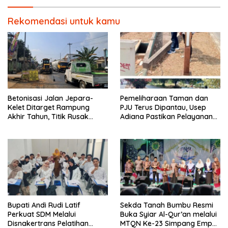
Rekomendasi untuk kamu
Betonisasi Jalan Jepara-
Pemeliharaan Taman dan
Kelet Ditarget Rampung
PJU Terus Dipantau, Usep
Akhir Tahun, Titik Rusak
Adiana Pastikan Pelayanan
Parah di Sekuro Jadi
Optimal
Prioritas
Bupati Andi Rudi Latif
Sekda Tanah Bumbu Resmi
Perkuat SDM Melalui
Buka Syiar Al-Qur’an melalui
Disnakertrans Pelatihan
MTQN Ke-23 Simpang Empat