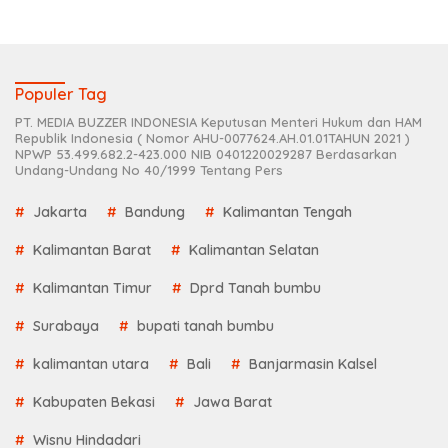
Populer Tag
PT. MEDIA BUZZER INDONESIA Keputusan Menteri Hukum dan HAM
Republik Indonesia ( Nomor AHU-0077624.AH.01.01TAHUN 2021 )
NPWP 53.499.682.2-423.000 NIB 0401220029287 Berdasarkan
Undang-Undang No 40/1999 Tentang Pers
Jakarta
Bandung
Kalimantan Tengah
Kalimantan Barat
Kalimantan Selatan
Kalimantan Timur
Dprd Tanah bumbu
Surabaya
bupati tanah bumbu
kalimantan utara
Bali
Banjarmasin Kalsel
Kabupaten Bekasi
Jawa Barat
Wisnu Hindadari