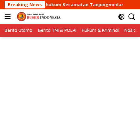
Langsung
 Kecamatan Tanjungmedar
Breaking News
Aipda Dani Santika samban
ke
konten
Berita Utama
Berita TNI & POLRI
Hukum & Kriminal
Nasion